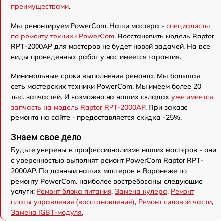
преимуществами
.
Мы ремонтируем PowerCom. Наши мастера -
специалисты
по ремонту техники PowerCom
. Восстановить модель Raptor
RPT-2000AP для мастеров не будет новой задачей. На все
виды проведенных работ у нас имеется гарантия.
Минимальные сроки выполнения ремонта. Мы большая
сеть мастерских техники PowerCom. Мы имеем более 20
тыс. запчастей. И возможно на наших складах
уже имеется
запчасть на модель Raptor RPT-2000AP
. При заказе
ремонта на сайте - предоставляется скидка -25%.
Знаем свое дело
Будьте уверены в профессионализме наших мастеров - они
с уверенностью выполнят ремонт PowerCom Raptor RPT-
2000AP. По данным наших мастеров в Воронеже по
ремонту PowerCom, наиболее востребованы следующие
услуги:
Ремонт блока питания
,
Замена кулера
,
Ремонт
платы управления (восстановление)
,
Ремонт силовой части
,
Замена IGBT-модуля
,