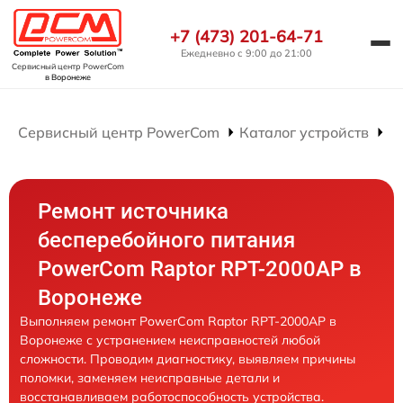
+7 (473) 201-64-71
Ежедневно с 9:00 до 21:00
Сервисный центр PowerCom
в Воронеже
Сервисный центр PowerCom
Каталог устройств
Р
Ремонт источника
бесперебойного питания
PowerCom Raptor RPT-2000AP в
Воронеже
Выполняем ремонт PowerCom Raptor RPT-2000AP в
Воронеже с устранением неисправностей любой
сложности. Проводим диагностику, выявляем причины
поломки, заменяем неисправные детали и
восстанавливаем работоспособность устройства.